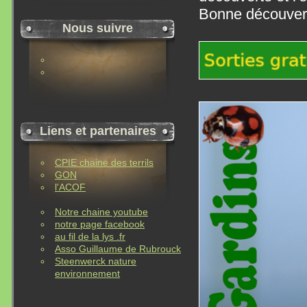
Bonne découverte
Nous suivre
Liens et partenaires
CPIE chaine des terrils
GON
l'ACOF
Notre chaine youtube
notre page facebook
au fil de la lys .fr
Asso Guillaume de Rubrouck
Steenwerck nature
environnement